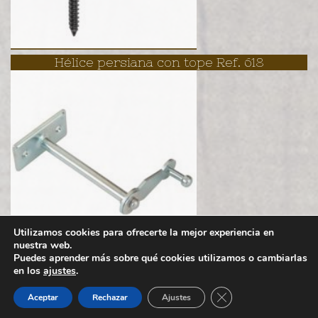
Hélice persiana con tope Ref. 618
Utilizamos cookies para ofrecerte la mejor experiencia en
nuestra web.
Puedes aprender más sobre qué cookies utilizamos o cambiarlas
en los
ajustes
.
Política de cookies
Aviso legal
Cerrar el banner de 
Aceptar
Rechazar
Ajustes