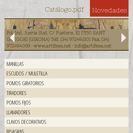
Catálogo.pdf
Novedades
Pol. Ind. Jueria Sud. C/ Fusters, E1 17150 SANT
GREGORI (GIRONA) Telf. (34) 972492101 Fax. (34)
972494069 · www.artifesa.net · info@artifesa.net
MANILLAS
ESCUDOS / MULETILLA
POMOS GIRATORIOS
TIRADORES
POMOS FIJOS
LLAMADORES
CLAVOS DECORATIVOS
BISAGRAS