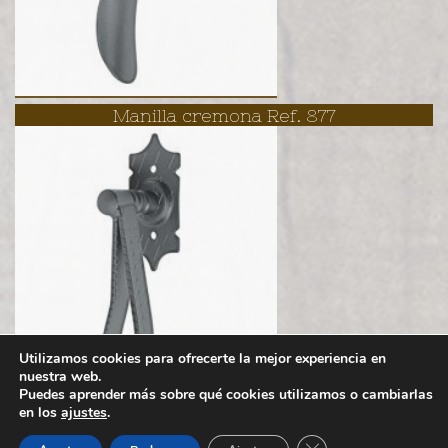
Manilla cremona Ref. 877
Utilizamos cookies para ofrecerte la mejor experiencia en
nuestra web.
Puedes aprender más sobre qué cookies utilizamos o cambiarlas
en los
ajustes
.
Política de cookies
Aviso legal
Cerrar el banner de 