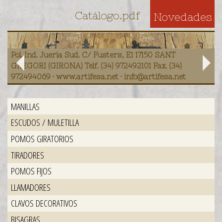
Catálogo.pdf
Novedades
Pol. Ind. Jueria Sud. C/ Fusters, E1 17150 SANT
GREGORI (GIRONA) Telf. (34) 972492101 Fax. (34)
972494069 · www.artifesa.net · info@artifesa.net
MANILLAS
ESCUDOS / MULETILLA
POMOS GIRATORIOS
TIRADORES
POMOS FIJOS
LLAMADORES
CLAVOS DECORATIVOS
BISAGRAS