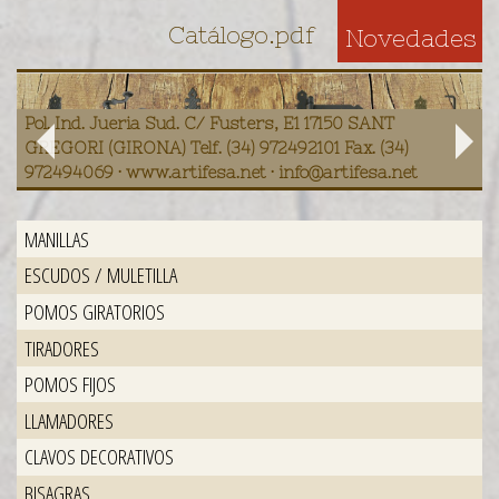
Catálogo.pdf
Novedades
Pol. Ind. Jueria Sud. C/ Fusters, E1 17150 SANT
GREGORI (GIRONA) Telf. (34) 972492101 Fax. (34)
972494069 · www.artifesa.net · info@artifesa.net
MANILLAS
ESCUDOS / MULETILLA
POMOS GIRATORIOS
TIRADORES
POMOS FIJOS
LLAMADORES
CLAVOS DECORATIVOS
BISAGRAS