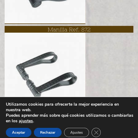
Manilla Ref. 872
Utilizamos cookies para ofrecerte la mejor experiencia en
nuestra web.
Puedes aprender más sobre qué cookies utilizamos o cambiarlas
en los
ajustes
.
Política de cookies
Aviso legal
Cerrar el banner de 
Aceptar
Rechazar
Ajustes