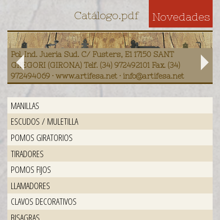
Catálogo.pdf
Novedades
Pol. Ind. Jueria Sud. C/ Fusters, E1 17150 SANT
GREGORI (GIRONA) Telf. (34) 972492101 Fax. (34)
972494069 · www.artifesa.net · info@artifesa.net
MANILLAS
ESCUDOS / MULETILLA
POMOS GIRATORIOS
TIRADORES
POMOS FIJOS
LLAMADORES
CLAVOS DECORATIVOS
BISAGRAS