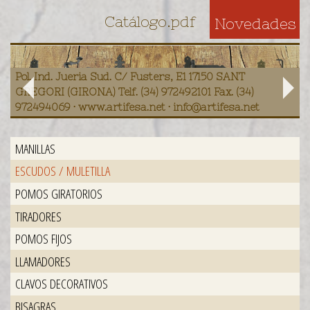
Catálogo.pdf
Novedades
Pol. Ind. Jueria Sud. C/ Fusters, E1 17150 SANT
GREGORI (GIRONA) Telf. (34) 972492101 Fax. (34)
972494069 · www.artifesa.net · info@artifesa.net
MANILLAS
ESCUDOS / MULETILLA
POMOS GIRATORIOS
TIRADORES
POMOS FIJOS
LLAMADORES
CLAVOS DECORATIVOS
BISAGRAS