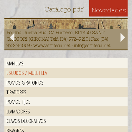
Catálogo.pdf
Novedades
Pol. Ind. Jueria Sud. C/ Fusters, E1 17150 SANT
GREGORI (GIRONA) Telf. (34) 972492101 Fax. (34)
972494069 · www.artifesa.net · info@artifesa.net
MANILLAS
ESCUDOS / MULETILLA
POMOS GIRATORIOS
TIRADORES
POMOS FIJOS
LLAMADORES
CLAVOS DECORATIVOS
BISAGRAS