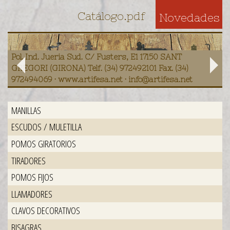
Catálogo.pdf
Novedades
Pol. Ind. Jueria Sud. C/ Fusters, E1 17150 SANT
GREGORI (GIRONA) Telf. (34) 972492101 Fax. (34)
972494069 · www.artifesa.net · info@artifesa.net
MANILLAS
ESCUDOS / MULETILLA
POMOS GIRATORIOS
TIRADORES
POMOS FIJOS
LLAMADORES
CLAVOS DECORATIVOS
BISAGRAS