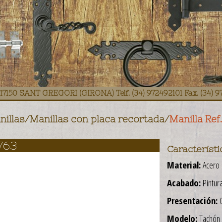
E1 17150 SANT GREGORI (GIRONA) Telf. (34) 972492101 Fax. (34) 
nillas
/
Manillas con placa recortada
/
Manilla Ref
763
Característi
Material:
Acero
Acabado:
Pintura
Presentación:
C
Modelo:
Tachón 