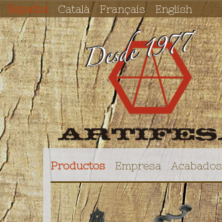
Español
Català
Français
English
Productos
Empresa
Acabados