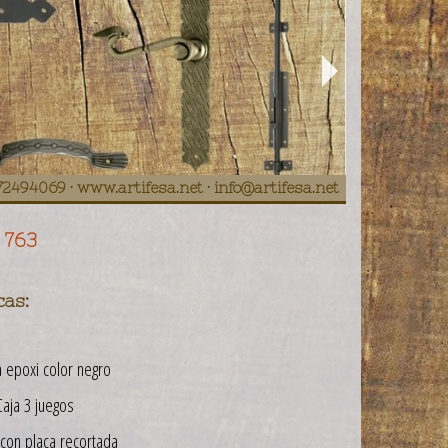
972494069 · www.artifesa.net · info@artifesa.net
. 763
cas:
 epoxi color negro
aja 3 juegos
con placa recortada