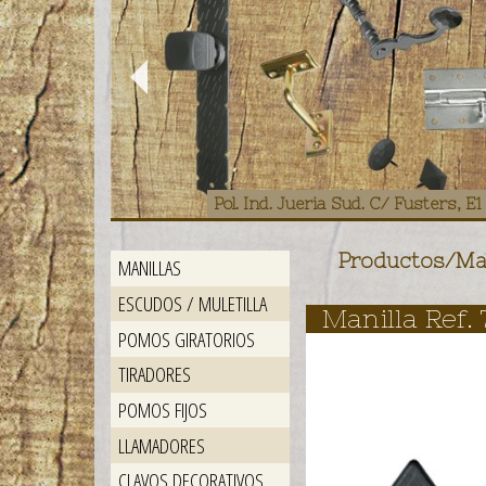
Pol. Ind. Jueria Sud. C/ Fusters, 
Productos
/
Ma
MANILLAS
ESCUDOS / MULETILLA
Manilla Ref. 
POMOS GIRATORIOS
TIRADORES
POMOS FIJOS
LLAMADORES
CLAVOS DECORATIVOS