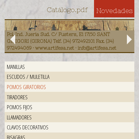
Catálogo.pdf
Novedades
Pol. Ind. Jueria Sud. C/ Fusters, E1 17150 SANT
GREGORI (GIRONA) Telf. (34) 972492101 Fax. (34)
972494069 · www.artifesa.net · info@artifesa.net
MANILLAS
ESCUDOS / MULETILLA
POMOS GIRATORIOS
TIRADORES
POMOS FIJOS
LLAMADORES
CLAVOS DECORATIVOS
BISAGRAS