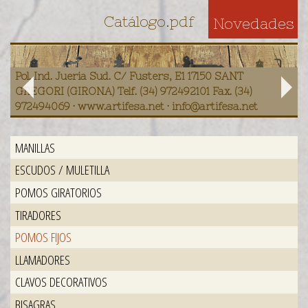
Catálogo.pdf
Novedades
Pol. Ind. Jueria Sud. C/ Fusters, E1 17150 SANT
GREGORI (GIRONA) Telf. (34) 972492101 Fax. (34)
972494069 · www.artifesa.net · info@artifesa.net
MANILLAS
ESCUDOS / MULETILLA
POMOS GIRATORIOS
TIRADORES
POMOS FIJOS
LLAMADORES
CLAVOS DECORATIVOS
BISAGRAS