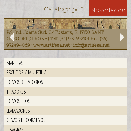
Catálogo.pdf
Novedades
Pol. Ind. Jueria Sud. C/ Fusters, E1 17150 SANT
GREGORI (GIRONA) Telf. (34) 972492101 Fax. (34)
972494069 · www.artifesa.net · info@artifesa.net
MANILLAS
ESCUDOS / MULETILLA
POMOS GIRATORIOS
TIRADORES
POMOS FIJOS
LLAMADORES
CLAVOS DECORATIVOS
BISAGRAS