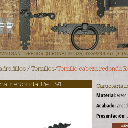
E1 17150 SANT GREGORI (GIRONA) Telf. (34) 972492101 Fax. (34) 
dradillos / Tornillos
/
Tornillo cabeza redonda Re
eza redonda Ref. 91
Característi
Material:
Acero
Acabado:
Zincad
Presentación:
B