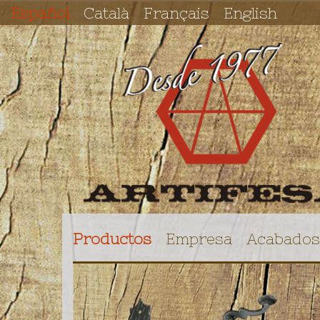
Español
Català
Français
English
Productos
Empresa
Acabados