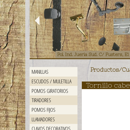
Pol. Ind. Jueria Sud. C/ Fusters, 
Productos
/
Cua
MANILLAS
ESCUDOS / MULETILLA
Tornillo cab
POMOS GIRATORIOS
TIRADORES
POMOS FIJOS
LLAMADORES
CLAVOS DECORATIVOS