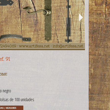
972494069 · www.artifesa.net · info@artifesa.net
f. 91
cas:
o negro
olsas de 100 unidades